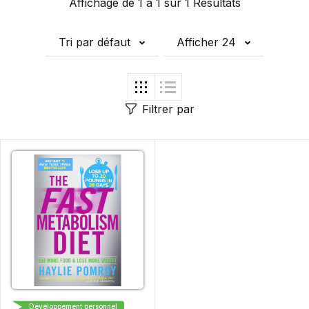
Affichage de 1 à 1 sur 1 Résultats
Tri par défaut
Afficher 24
Filtrer par
HARMONY BOOKS
Développement personnel