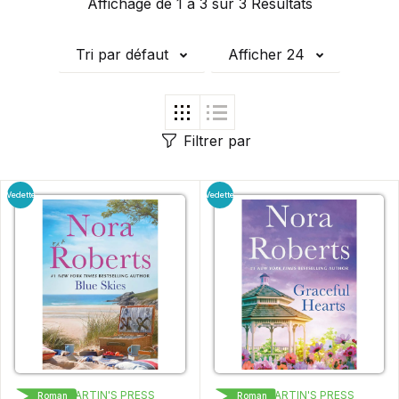
Affichage de 1 à 3 sur 3 Résultats
Tri par défaut
Afficher 24
Filtrer par
Vedette
Vedette
ST. MARTIN'S PRESS
ST. MARTIN'S PRESS
Roman
Roman