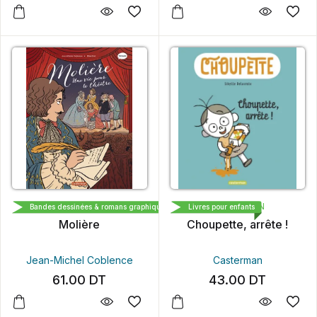
CASTERMAN
CASTERMAN
Bandes dessinées & romans graphiques
Livres pour enfants
Molière
Choupette, arrête !
Jean-Michel Coblence
Casterman
61.00
DT
43.00
DT