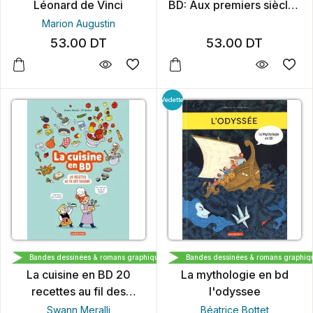
Léonard de Vinci
BD: Aux premiers siècles
de l'Islam
Marion Augustin
53.00
DT
53.00
DT
Vedette
CASTERMAN
CASTERMAN
Bandes dessinées & romans graphiques
Bandes dessinées & romans graphiq
La cuisine en BD 20
La mythologie en bd
recettes au fil des
l'odyssee
saisons
Swann Meralli
Béatrice Bottet