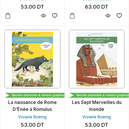
53.00
DT
63.00
DT
CASTERMAN
CASTERMAN
Bandes dessinées & romans graphiques
Bandes dessinées & romans graphiq
La naissance de Rome
Les Sept Merveilles du
D'Énée à Romulus
monde
Viviane Koenig
Viviane Koenig
53.00
DT
53.00
DT